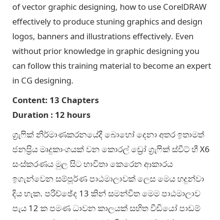
of vector graphic designing, how to use CorelDRAW
effectively to produce stuning graphics and design
logos, banners and illustrations effectively. Even
without prior knowledge in graphic designing you
can follow this training material to become an expert
in CG designing.
Content: 13 Chapters
Duration : 12 hours
ග‍්‍රැෆික් නිර්මාණකරනයේදී බොහෝ දෙනා අතර ඉතාමත්
ජනප‍්‍රිය මෘදුකාංගයක් වන කොරල් ඩ්‍රෝ ග‍්‍රැෆික් ස්වීට් හී X6
සංස්කරණය මුල සිට භාවිතා කෙරෙන ආකාරය
ඉගැන්වෙන සම්පූර්ණ පාඨමාලාවක් ලෙස මෙය හදුන්වා
දිය හැක. පරිච්ඡේද 13 කින් සමන්විත මෙම පාඨමාලාව
පැය 12 ක පමණ ධාවන කාලයක් සහිත වීඩියෝ පාඩම්