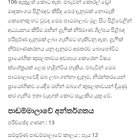
106 ඇතුළත් කොට ඇත. එබැවින් කොරල් ඩ්‍රෝ
මෘදුකාංගය පිළිබඳව කිසිදු පෙර දැනුමක් නොමැති
කෙනෙකු හට වුවද මෙම පාඨමාලාව මුල සිට පිළිවෙලින්
අධ්‍යයනය කිරීම මඟින් ග‍්‍රැෆික් නිර්මාණ ශිල්පය පිළිබඳ
පරිපූර්ණ දැනුමක් ලබා ගැනීමට හැකිවනු ඇත. ග‍්‍රැෆික්
නිර්මාණකරනය යනු දැනුමට අමතරව බොහෝවිට
ප‍්‍රායෝගික කුසලතාවය අවශ්‍යය කෙරෙන විෂය
ක්ශේත‍්‍රයක් ලෙස හැදින්විය හැකිය. එබැවින් මෙම
පාඨමාලාවේදී ඔබ ලබා ගන්නා දැනුම, නිරන්තරයෙන්
ප‍්‍රායෝගිකව යෙදීම මඟින් ඔබගේ කුසලතාවයන් දියුණු
කර ගැනීම ඉතා වැදගත් කොට සැළකිය යුතු වේ.
පාඩම්මාලාවේ අන්තර්ගතය
පරිච්ඡේද ගණන : 13
සම්පූර්ණ පාඩම්මාලාවේ කාලය : පැය 12