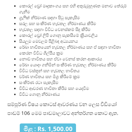
කොරල් ඩ්‍රෝ මෘදුකාංගය සහ එහි අතුරුමුහුණත මනාව තේරුම්
ගැනීම
ග‍්‍රැෆික් නිර්මාණ සඳහා පිටු සැකැසීම
සරල සහ සංකීර්ණ හැඩතල නිර්මාණය කිරීම
හැඩතල සඳහා විවිධ වෙනස්කම් සිදු කිරීම
කොරල් ඩ්‍රෝ ලිපි ගොනු සැකසීමේ ක‍්‍රියාවලිය
සියලූම මෙවලම් පිළිබඳ අධ්‍යයනය
රේඛා භාවිතයෙන් හැඩතල නිර්මාණය සහ ඒ සඳහා භාවිතා
කෙරන විවිධ ශිල්පීය ක‍්‍රම
නොඞ් භාවිතය සහ ඒවා වෙනස් කරන ආකාරය
රේඛා යොදා ගනිමින් සංකීර්ණ හැඩතල නිර්මාණය කිරීම
විවිධ වස්තූන් සහ හැඩතල භාවිතය
වර්ණ භාවිතය සහ මිශ‍්‍ර කිරීමේ ක‍්‍රම
සංකීර්ණ රටා සැකැසීම
විවිධ ආචරණ භාවිතා කිරීම සහ යෙදවීම
විවිධ ගොනු නිර්මාණය
සම්පූර්ණ විෂය කොටස් ආවරණය වන ලෙස වීඩියෝ
පාඩම් 106 මෙම පාඩමාලාවට අන්තර්ගත කොට ඇත.
මිළ : Rs. 1,500.00