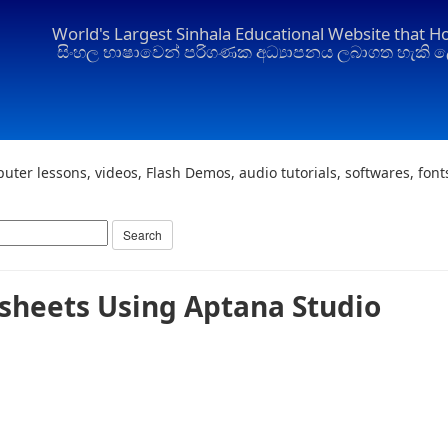
World's Largest Sinhala Educational Website that H
සිංහල භාෂාවෙන් පරිගණක අධ්‍යාපනය ලබාගත හැකි ල
uter lessons, videos, Flash Demos, audio tutorials, softwares, fon
esheets Using Aptana Studio