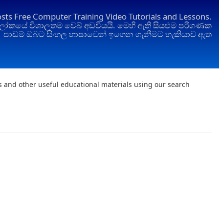
osts Free Computer Training Video Tutorials and Lessons.
ෝකයේ විශාලතම වෙබ් අඩවියයි. මෙහි ඇති සියළුම පරිගණක
පාඩම් ඔබට සිංහල භාෂාවෙන් ඉගෙන ගැනීමට හැකියාව ඇත
ts and other useful educational materials using our search