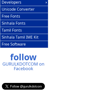
Developers
Unicode Converter
Free Fonts
Sinhala Fonts
Tamil Fonts
Sinhala Tamil IME Kit
Free Software
follow
GURULKDOTCOM on
Facebook