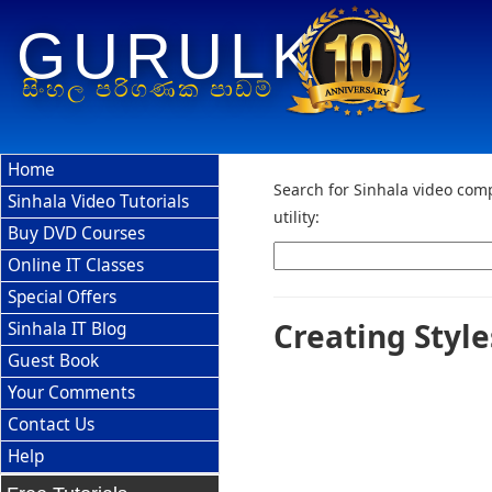
GURULK
සිංහල පරිගණක පාඩම්
Home
Search for Sinhala video comp
Sinhala Video Tutorials
utility:
Buy DVD Courses
Online IT Classes
Special Offers
Creating Styl
Sinhala IT Blog
Guest Book
Your Comments
Contact Us
Help