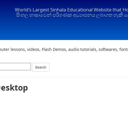
World's Largest Sinhala Educational Website that H
සිංහල භාෂාවෙන් පරිගණක අධ්‍යාපනය ලබාගත හැකි ල
uter lessons, videos, Flash Demos, audio tutorials, softwares, fon
Desktop