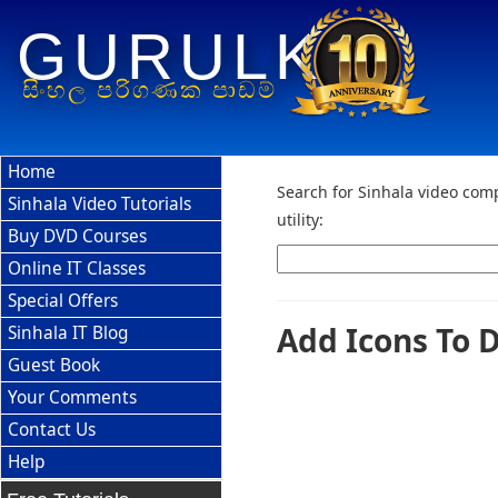
GURULK
සිංහල පරිගණක පාඩම්
Home
Search for Sinhala video comp
Sinhala Video Tutorials
utility:
Buy DVD Courses
Online IT Classes
Special Offers
Add Icons To 
Sinhala IT Blog
Guest Book
Your Comments
Contact Us
Help