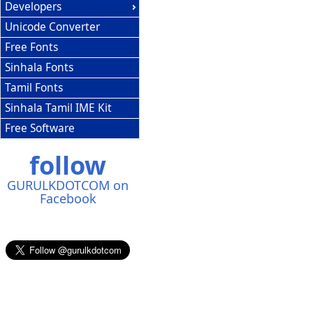
Developers
Unicode Converter
Free Fonts
Sinhala Fonts
Tamil Fonts
Sinhala Tamil IME Kit
Free Software
follow
GURULKDOTCOM on
Facebook