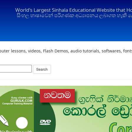
World's Largest Sinhala Educational Website that H
සිංහල භාෂාවෙන් පරිගණක අධ්‍යාපනය ලබාගත හැකි ල
uter lessons, videos, Flash Demos, audio tutorials, softwares, fon