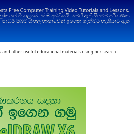
osts Free Computer Training Video Tutorials and Lessons.
ෝකයේ විශාලතම වෙබ් අඩවියයි. මෙහි ඇති සියළුම පරිගණක
පාඩම් ඔබට සිංහල භාෂාවෙන් ඉගෙන ගැනීමට හැකියාව ඇත
ts and other useful educational materials using our search