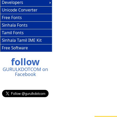
Developers
Unicode Converter
Free Fonts
Sinhala Fonts
Tamil Fonts
Sinhala Tamil IME Kit
Free Software
follow
GURULKDOTCOM on
Facebook