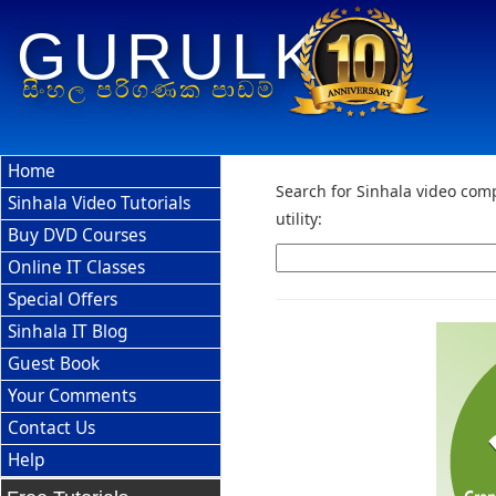
GURULK
සිංහල පරිගණක පාඩම්
Home
Search for Sinhala video comp
Sinhala Video Tutorials
utility:
Buy DVD Courses
Online IT Classes
Special Offers
Sinhala IT Blog
Guest Book
Your Comments
Contact Us
Help