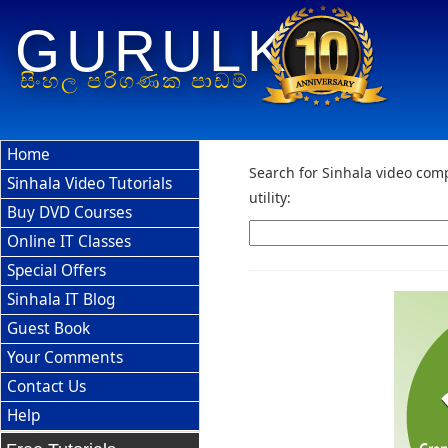
GURULK
සිංහල පරිගණක පාඩම්
Home
Search for Sinhala video comp
Sinhala Video Tutorials
utility:
Buy DVD Courses
Online IT Classes
Special Offers
Sinhala IT Blog
Guest Book
Your Comments
Contact Us
Help