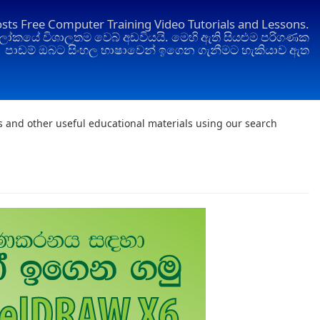
osts Free Computer Training Video Tutorials and Lessons.
ෝකයේ විශාලතම වෙබ් අඩවියයි. මෙහි ඇති සියළුම පරිගණක
පාඩම් ඔබට සිංහල භාෂාවෙන් ඉගෙන ගැනීමට හැකියාව ඇත
ts and other useful educational materials using our search