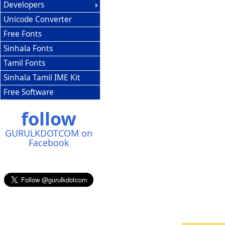
Developers
Unicode Converter
Free Fonts
Sinhala Fonts
Tamil Fonts
Sinhala Tamil IME Kit
Free Software
follow
GURULKDOTCOM on
Facebook