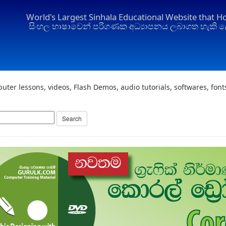
World's Largest Sinhala Educational Website that H
සිංහල භාෂාවෙන් පරිගණක අධ්‍යාපනය ලබාගත හැකි ල
uter lessons, videos, Flash Demos, audio tutorials, softwares, fon